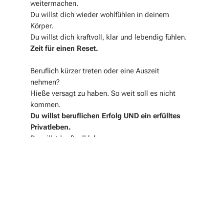
weitermachen.
Du willst dich wieder wohlfühlen in deinem
Körper.
Du willst dich kraftvoll, klar und lebendig fühlen.
Zeit für einen Reset.
Beruflich kürzer treten oder eine Auszeit
nehmen?
Hieße versagt zu haben. So weit soll es nicht
kommen.
Du willst beruflichen Erfolg UND ein erfülltes
Privatleben.
Du willst kraftvoll leben.
Dann ist dieses Health und Mindset Coaching
für dich
!
Dein Reset beginnt mit Klarheit. Nutze das
kostenfreie Kennenlerngespräch für eine
professionelle Einschätzung, konkrete Impulse
und die Chance, dich für mehr Gesundheit,